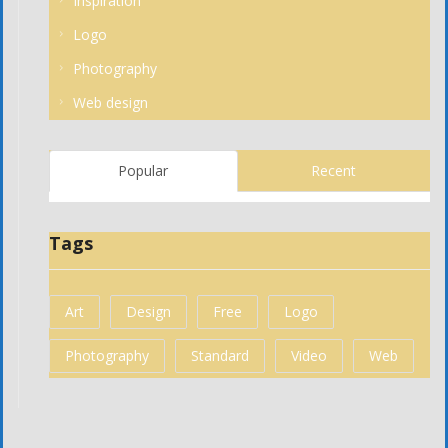
Inspiration
Logo
Photography
Web design
Popular
Recent
Tags
Art
Design
Free
Logo
Photography
Standard
Video
Web