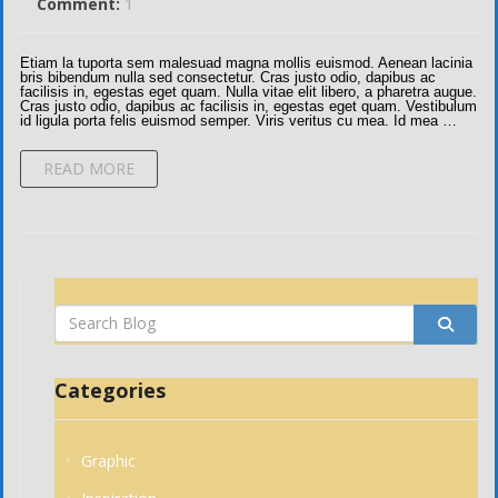
Comment:
1
Etiam la tuporta sem malesuad magna mollis euismod. Aenean lacinia
bris bibendum nulla sed consectetur. Cras justo odio, dapibus ac
facilisis in, egestas eget quam. Nulla vitae elit libero, a pharetra augue.
Cras justo odio, dapibus ac facilisis in, egestas eget quam. Vestibulum
id ligula porta felis euismod semper. Viris veritus cu mea. Id mea …
READ MORE
Search
label
Categories
Graphic